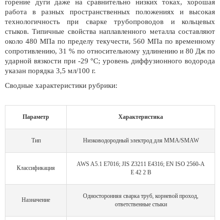
горение дуги даже на сравнительно низких токах, хорошая
работа в разных пространственных положениях и высокая
технологичность при сварке трубопроводов и кольцевых
стыков. Типичные свойства наплавленного металла составляют
около 480 МПа по пределу текучести, 560 МПа по временному
сопротивлению, 31 % по относительному удлинению и 80 Дж по
ударной вязкости при -29 °C; уровень диффузионного водорода
указан порядка 3,5 мл/100 г.
Сводные характеристики рубрики:
Параметр
Характеристика
Тип
Низководородный электрод для MMA/SMAW
AWS A5.1 E7016; JIS Z3211 E4316; EN ISO 2560-A
Классификация
E 42 2 B
Односторонняя сварка труб, корневой проход,
Назначение
ответственные стыки