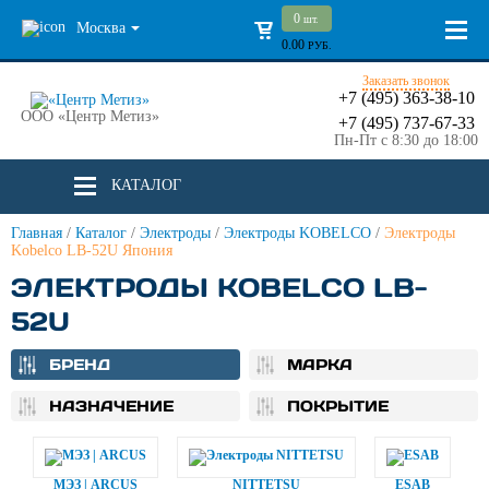
0
шт.
Москва
0.00
РУБ.
Заказать звонок
+7 (495) 363-38-10
ООО «Центр Метиз»
+7 (495) 737-67-33
Пн-Пт с 8:30 до 18:00
КАТАЛОГ
Главная
/
Каталог
/
Электроды
/
Электроды KOBELCO
/
Электроды
Kobelco LB-52U Япония
ЭЛЕКТРОДЫ KOBELCO LB-
52U
БРЕНД
МАРКА
НАЗНАЧЕНИЕ
ПОКРЫТИЕ
МЭЗ | ARCUS
NITTETSU
ESAB