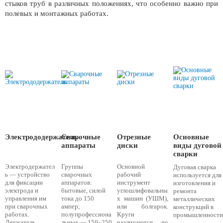
стыков труб в различных положениях, что особенно важно при
полевых и монтажных работах.
Электрододержатель
Сварочные
Отрезные
Основные
аппараты
диски
виды дуговой
сварки
Электродержател
Группы
Основной
Дуговая сварка
ь — устройство
сварочных
рабочий
используется для
для фиксации
аппаратов:
инструмент
изготовления и
электрода и
бытовые, силой
углошлифовальны
ремонта
управления им
тока до 150
х машин (УШМ),
металлических
при сварочных
ампер;
или болгарок.
конструкций в
работах.
полупрофессиона
Круги
промышленност
Держатель
льные — 150–250
различаются по
-