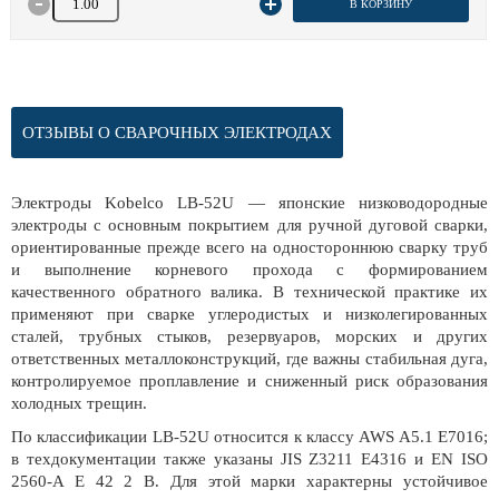
В КОРЗИНУ
ОТЗЫВЫ О СВАРОЧНЫХ ЭЛЕКТРОДАХ
Электроды Kobelco LB-52U — японские низководородные
электроды с основным покрытием для ручной дуговой сварки,
ориентированные прежде всего на одностороннюю сварку труб
и выполнение корневого прохода с формированием
качественного обратного валика. В технической практике их
применяют при сварке углеродистых и низколегированных
сталей, трубных стыков, резервуаров, морских и других
ответственных металлоконструкций, где важны стабильная дуга,
контролируемое проплавление и сниженный риск образования
холодных трещин.
По классификации LB-52U относится к классу AWS A5.1 E7016;
в техдокументации также указаны JIS Z3211 E4316 и EN ISO
2560-A E 42 2 B. Для этой марки характерны устойчивое