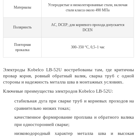
Углеродистые и низколегированные стали, включая
Материалы
стали класса около 490 МПа
AC, DCEP; для корневого прохода допускается
Полярность
DCEN
Повторная
300–350 °C, 0,5–1 час
прокалка
Электроды Kobelco LB-52U востребованы там, где критичны
провар корня, ровный обратный валик, сварка труб с одной
стороны и надежность металла шва в монтажных условиях.
Ключевые преимущества электродов Kobelco LB-52U:
стабильная дуга при сварке труб и корневых проходов на
сравнительно низких токах;
качественное формирование проплава и обратного валика
при односторонней сварке;
низководородный характер металла шва и высокая