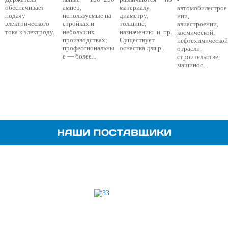
обеспечивает
ампер,
материалу,
автомобилестрое
подачу
используемые на
диаметру,
нии,
электрического
стройках и
толщине,
авиастроении,
тока к электроду.
небольших
назначению и пр.
космической,
производствах;
Существует
нефтехимическо
профессиональны
оснастка для р...
отрасли,
е — более...
строительстве,
машинос...
НАШИ ПОСТАВЩИКИ