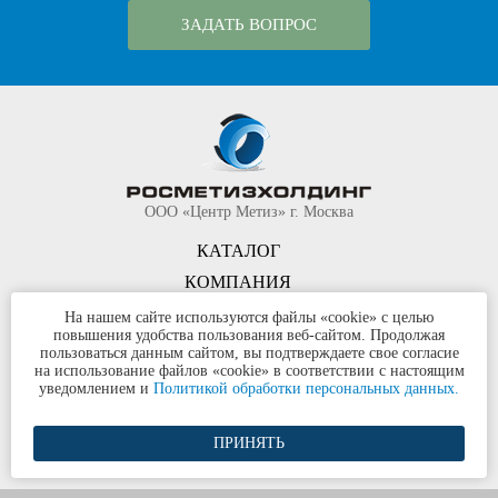
ЗАДАТЬ ВОПРОС
ООО «Центр Метиз» г. Москва
КАТАЛОГ
КОМПАНИЯ
КОНТАКТЫ
На нашем сайте используются файлы «cookie» с целью
повышения удобства пользования веб-сайтом. Продолжая
©
ООО «Центр Метиз»
2000-2026
пользоваться данным сайтом, вы подтверждаете свое согласие
Все права защищены
на использование файлов «cookie» в соответствии с настоящим
уведомлением и
Политикой обработки персональных данных.
Политика конфиденциальности
ПРИНЯТЬ
Разработка сайта и продвижение