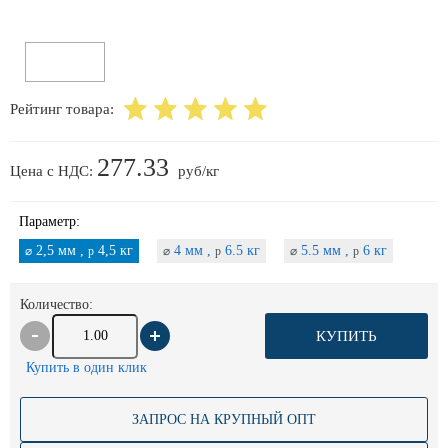
Рейтинг товара:
277.33
Цена с НДС:
руб/кг
Параметр:
2,5 мм ,
4,5 кг
4 мм ,
6.5 кг
5.5 мм ,
6 кг
⌀
p
⌀
p
⌀
p
Количество:
КУПИТЬ
Купить в один клик
ЗАПРОС НА КРУПНЫЙ ОПТ