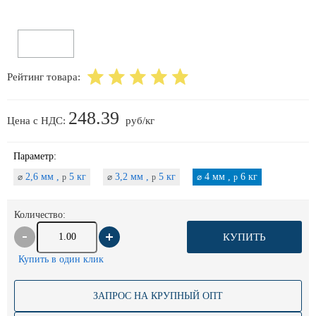
Рейтинг товара:
248.39
Цена с НДС:
руб/кг
Параметр:
2,6 мм ,
5 кг
3,2 мм ,
5 кг
4 мм ,
6 кг
⌀
p
⌀
p
⌀
p
Количество:
КУПИТЬ
Купить в один клик
ЗАПРОС НА КРУПНЫЙ ОПТ