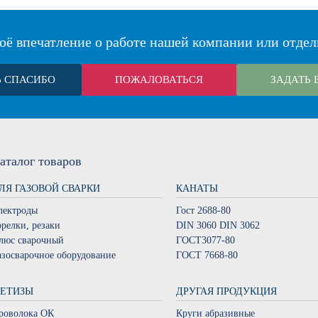
оё впечатление о работе нашей компании или отдел
Ь СПАСИБО
ПОЖАЛОВАТЬСЯ
ЗАДАТЬ 
аталог
товаров
ЛЯ ГАЗОВОЙ СВАРКИ
КАНАТЫ
лектроды
Гост 2688-80
орелки, резаки
DIN 3060 DIN 3062
люс сварочный
ГОСТ3077-80
азосварочное оборудование
ГОСТ 7668-80
ЕТИЗЫ
ДРУГАЯ ПРОДУКЦИЯ
роволока ОК
Круги абразивные