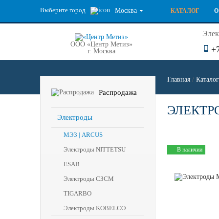
Выберите город
Москва
КАТАЛОГ
О
Элек
ООО «Центр Метиз»
+
г. Москва
Главная
/
Каталог
Распродажа
ЭЛЕКТРО
Электроды
МЭЗ | ARCUS
Электроды NITTETSU
В наличии
ESAB
Электроды СЗСМ
TIGARBO
Электроды KOBELCO