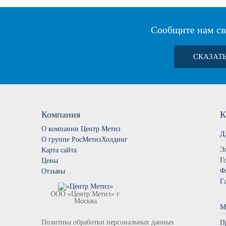
Сообщите нам св
СКАЗАТ
Компания
К
О компании Центр Метиз
Д
О группе РосМетизХолдинг
Э
Карта сайта
Г
Цены
Ф
Отзывы
Г
ООО «Центр Метиз» г.
Москва
М
Политика обработки персональных данных
П