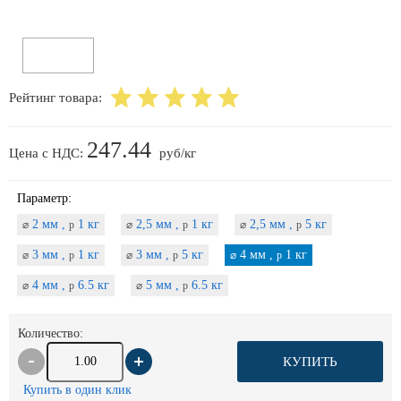
Рейтинг товара:
247.44
Цена с НДС:
руб/кг
Параметр:
2 мм ,
1 кг
2,5 мм ,
1 кг
2,5 мм ,
5 кг
⌀
p
⌀
p
⌀
p
3 мм ,
1 кг
3 мм ,
5 кг
4 мм ,
1 кг
⌀
p
⌀
p
⌀
p
4 мм ,
6.5 кг
5 мм ,
6.5 кг
⌀
p
⌀
p
Количество:
КУПИТЬ
Купить в один клик