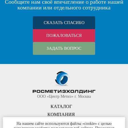
Сообщите нам своё впечатление о работе нашей
компании или отдельного сотрудника
СКАЗАТЬ СПАСИБО
ПОЖАЛОВАТЬСЯ
ЗАДАТЬ ВОПРОС
ООО «Центр Метиз» г. Москва
КАТАЛОГ
КОМПАНИЯ
КОНТАКТЫ
На нашем сайте используются файлы «cookie» с целью