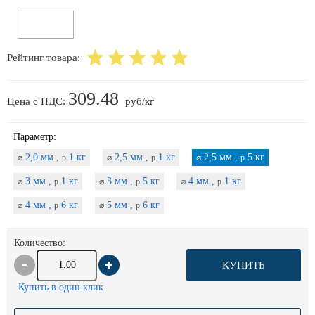
Рейтинг товара:
309.48
Цена с НДС:
руб/кг
Параметр:
2,0 мм ,
1 кг
2,5 мм ,
1 кг
2,5 мм ,
5 кг
⌀
p
⌀
p
⌀
p
3 мм ,
1 кг
3 мм ,
5 кг
4 мм ,
1 кг
⌀
p
⌀
p
⌀
p
4 мм ,
6 кг
5 мм ,
6 кг
⌀
p
⌀
p
Количество:
КУПИТЬ
Купить в один клик