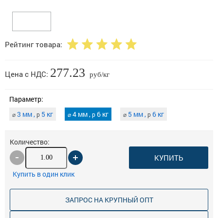
Рейтинг товара:
277.23
Цена с НДС:
руб/кг
Параметр:
3 мм ,
5 кг
4 мм ,
6 кг
5 мм ,
6 кг
⌀
p
⌀
p
⌀
p
Количество:
КУПИТЬ
Купить в один клик
ЗАПРОС НА КРУПНЫЙ ОПТ