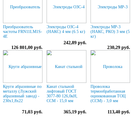
Преобразователь
Электроды ОЗС-4
Электроды МР-3
частоты FRN11LM1S-
(НАКС) 4 мм (6.5 кг)
(НАКС, РКО) 3 мм (5
4E
кг)
242,89 руб.
126 801,00 руб.
230,29 руб.
Круги абразивные по
Канат стальной
Проволока
металлу (Лужский
лифтовый ГОСТ
термообработанная
абразивный завод) -
3077-80 126,0кН,
оцинкованная ТОЦ
230х1,8х22
ССМ - 15,0 мм
(ССМ) - 3,0 мм
71,03 руб.
365,19 руб.
113,40 руб.