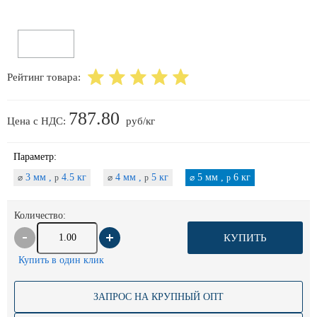
Рейтинг товара:
787.80
Цена с НДС:
руб/кг
Параметр:
3 мм ,
4.5 кг
4 мм ,
5 кг
5 мм ,
6 кг
⌀
p
⌀
p
⌀
p
Количество:
КУПИТЬ
Купить в один клик
ЗАПРОС НА КРУПНЫЙ ОПТ