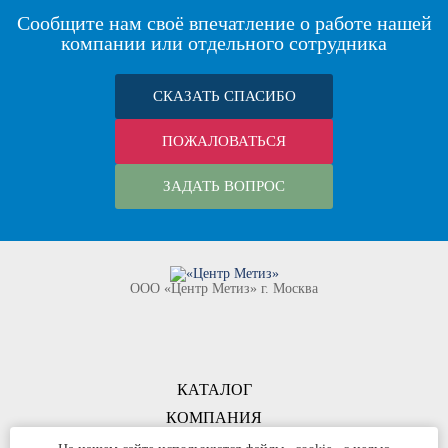
Сообщите нам своё впечатление о работе нашей
компании или отдельного сотрудника
СКАЗАТЬ СПАСИБО
ПОЖАЛОВАТЬСЯ
ЗАДАТЬ ВОПРОС
ООО «Центр Метиз» г. Москва
КАТАЛОГ
КОМПАНИЯ
КОНТАКТЫ