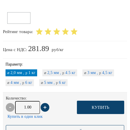
Рейтинг товара:
281.89
Цена с НДС:
руб/кг
Параметр:
2,0 мм ,
1 кг
2,5 мм ,
4.5 кг
3 мм ,
4,5 кг
⌀
p
⌀
p
⌀
p
4 мм ,
6 кг
5 мм ,
6 кг
⌀
p
⌀
p
Количество:
КУПИТЬ
Купить в один клик