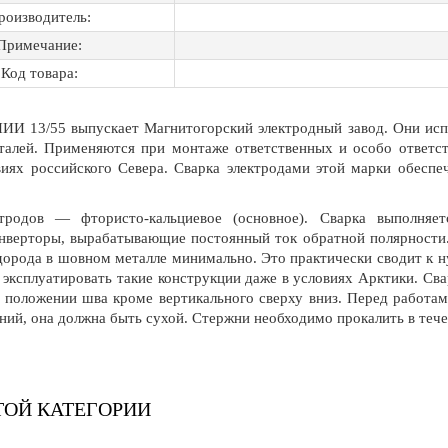
роизводитель:
Примечание:
Код товара:
И 13/55 выпускает Магнитогорский электродный завод. Они испо
талей. Применяются при монтаже ответственных и особо ответст
виях российского Севера. Сварка электродами этой марки обесп
тродов — фтористо-кальциевое (основное). Сварка выполняе
нверторы, вырабатывающие постоянный ток обратной полярности.
дорода в шовном металле минимально. Это практически сводит к 
 эксплуатировать такие конструкции даже в условиях Арктики. Сва
положении шва кроме вертикального сверху вниз. Перед работами
ний, она должна быть сухой. Стержни необходимо прокалить в тече
ТОЙ КАТЕГОРИИ