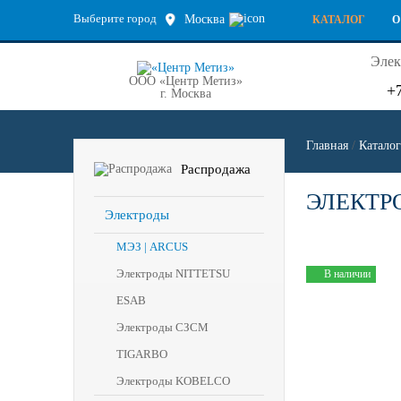
Выберите город
Москва
КАТАЛОГ
О
Элек
ООО «Центр Метиз»
+
г. Москва
Главная
/
Каталог
Распродажа
ЭЛЕКТРО
Электроды
МЭЗ | ARCUS
Электроды NITTETSU
В наличии
ESAB
Электроды СЗСМ
TIGARBO
Электроды KOBELCO