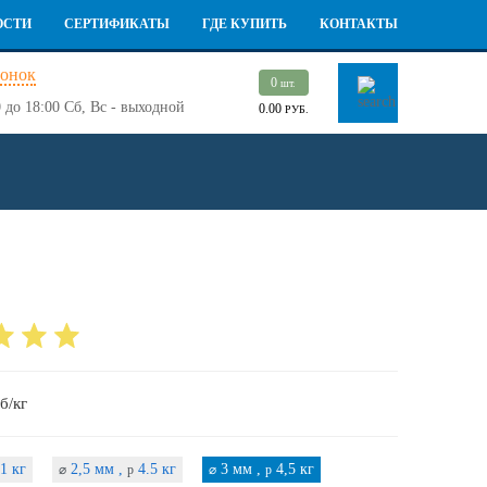
ОСТИ
СЕРТИФИКАТЫ
ГДЕ КУПИТЬ
КОНТАКТЫ
вонок
0
шт.
 до 18:00
Сб, Вс - выходной
0.00
РУБ.
б/кг
1 кг
2,5 мм ,
4.5 кг
3 мм ,
4,5 кг
⌀
p
⌀
p