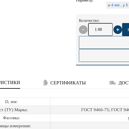
Параметр:
4 мм ,
6 
⌀
p
Количество:
РИСТИКИ
СЕРТИФИКАТЫ
ДОС
D, мм:
ст (ТУ) Марка:
ГОСТ 9466-75; ГОСТ 946
Фасовка:
ницы измерения: