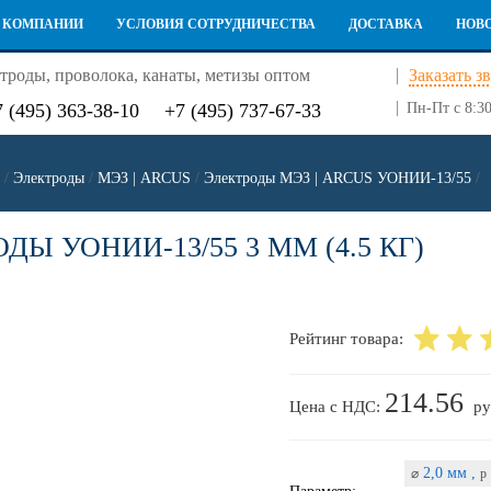
 КОМПАНИИ
УСЛОВИЯ СОТРУДНИЧЕСТВА
ДОСТАВКА
НОВ
троды, проволока, канаты, метизы оптом
Заказать з
7 (495) 363-38-10
+7 (495) 737-67-33
Пн-Пт с 8:30
/
Электроды
/
МЭЗ | ARCUS
/
Электроды МЭЗ | ARCUS УОНИИ-13/55
/
ДЫ УОНИИ-13/55 3 ММ (4.5 КГ)
Рейтинг товара:
214.56
Цена с НДС:
ру
2,0 мм ,
⌀
p