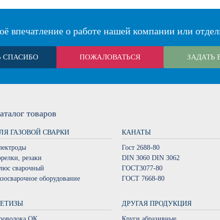
оё впечатление о работе нашей компании или отдел
Ь СПАСИБО
ПОЖАЛОВАТЬСЯ
ЗАДАТЬ 
аталог
товаров
ЛЯ ГАЗОВОЙ СВАРКИ
КАНАТЫ
лектроды
Гост 2688-80
орелки, резаки
DIN 3060 DIN 3062
люс сварочный
ГОСТ3077-80
азосварочное оборудование
ГОСТ 7668-80
ЕТИЗЫ
ДРУГАЯ ПРОДУКЦИЯ
роволока ОК
Круги абразивные