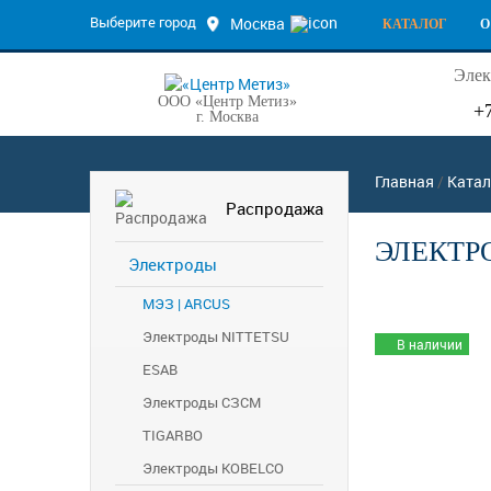
Выберите город
Москва
КАТАЛОГ
О
Элек
ООО «Центр Метиз»
+
г. Москва
Главная
/
Катал
Распродажа
ЭЛЕКТРО
Электроды
МЭЗ | ARCUS
Электроды NITTETSU
В наличии
ESAB
Электроды СЗСМ
TIGARBO
Электроды KOBELCO