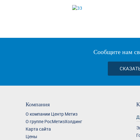
Сообщите нам св
СКАЗАТ
Компания
К
О компании Центр Метиз
Д
О группе РосМетизХолдинг
Э
Карта сайта
Г
Цены