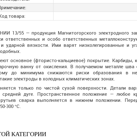
Примечание:
Код товара:
НИИ 13/55 — продукция Магнитогорского электродного за
ки ответственных и особо ответственных металлоконстр
 и ударной вязкости. Ими варят низколегированные и угл
подобных.
еют основное (фтористо-кальциевое) покрытие. Карбиды, 
рочную ванну от окисления. В получаемом металле шва 
тому до минимума снижаются риски образования в не
такие электроды в холодных климатических зонах.
няется только по чистой сухой поверхности. Детали ва
 средней дуге. Пространственное положение — любое к
рутьев сварка выполняется в нижнем положении. Пере
0-300 °С.
ТОЙ КАТЕГОРИИ