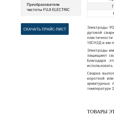
Преобразователи
частоты FUJI ELECTRIC
Электроды УО
СКАЧАТЬ ПРАЙС-ЛИСТ
дуговой свар
пластичности
10СН2Д и им 
Электроды им
защищают сва
Благодаря э
использовать 
Сварка выпол
короткой или
арматурных п
температуре 25
ТОВАРЫ Э