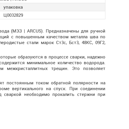
упаковка
Ц0032829
вода (МЭЗ | ARCUS). Предназначены для ручной
укций с повышенным качеством металла шва по
еродистые стали марок Ст3с, Бст3, 48КС, 09Г2,
которые образуются в процессе сварки, надежно
содержится минимальное количество водорода.
м межкристаллитных трещин. Это позволяет
рят постоянным током обратной полярности на
роме вертикального на спуск. При соединении
д сваркой необходимо прокалить стержни при