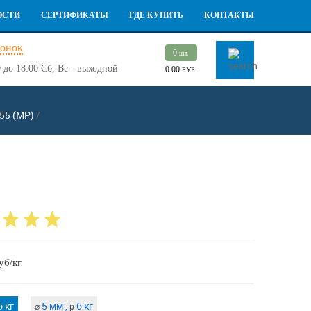
ОСТИ
СЕРТИФИКАТЫ
ГДЕ КУПИТЬ
КОНТАКТЫ
вонок
0
шт.
 до 18:00
Сб, Вс - выходной
0.00
РУБ.
55 (МР)
/
уб/кг
 кг
5 мм ,
6 кг
⌀
p