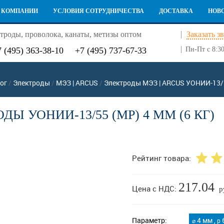
 КОМПАНИИ
УСЛОВИЯ СОТРУДНИЧЕСТВА
ДОСТАВКА
НОВ
троды, проволока, канаты, метизы оптом
Заказать з
7 (495) 363-38-10
+7 (495) 737-67-33
Пн-Пт с 8:30
ог
/
Электроды
/
МЭЗ | ARCUS
/
Электроды МЭЗ | ARCUS УОНИИ-13/
ДЫ УОНИИ-13/55 (МР) 4 ММ (6 КГ)
Рейтинг товара:
217.04
Цена с НДС:
р
Параметр:
4 мм ,
6
⌀
p