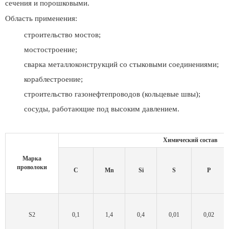
сечения и порошковыми.
Область применения:
строительство мостов;
мостостроение;
сварка металлоконструкций со стыковыми соединениями;
кораблестроение;
строительство газонефтепроводов (кольцевые швы);
сосуды, работающие под высоким давлением.
Химический состав
Марка
проволоки
C
Mn
Si
S
P
S2
0,1
1,4
0,4
0,01
0,02