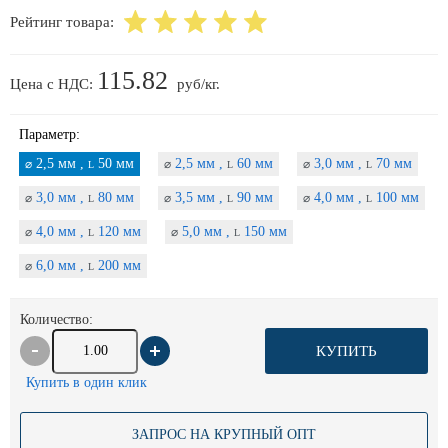
Рейтинг товара:
115.82
Цена с НДС:
руб/кг.
Параметр:
2,5 мм ,
50 мм
2,5 мм ,
60 мм
3,0 мм ,
70 мм
⌀
⌀
⌀
L
L
L
3,0 мм ,
80 мм
3,5 мм ,
90 мм
4,0 мм ,
100 мм
⌀
⌀
⌀
L
L
L
4,0 мм ,
120 мм
5,0 мм ,
150 мм
⌀
⌀
L
L
6,0 мм ,
200 мм
⌀
L
Количество:
КУПИТЬ
Купить в один клик
ЗАПРОС НА КРУПНЫЙ ОПТ