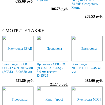
- 6,4 мм
3062) 8х19S-FC
695,69 руб.
74,3кН Северсталь-
Метиз
106,76 руб.
258,53 руб.
СМОТРИТЕ ТАКЖЕ
Электроды ESAB
Проволока СВ08Г2С
Электроды
ОЗС-12 4596303WM0
(ЧЗСМ | ARCUS) -
NITTETSU L-74S 4.0
(ЭСАБ) - 3,0х350 мм
3,0 мм кассета
мм
К415/25
451,80 руб.
935,00 руб.
212,40 руб.