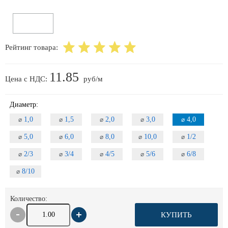
Рейтинг товара:
11.85
Цена с НДС:
руб/м
Диаметр:
1,0
1,5
2,0
3,0
4,0
⌀
⌀
⌀
⌀
⌀
5,0
6,0
8,0
10,0
1/2
⌀
⌀
⌀
⌀
⌀
2/3
3/4
4/5
5/6
6/8
⌀
⌀
⌀
⌀
⌀
8/10
⌀
Количество:
КУПИТЬ