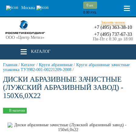
0
шт.
Москва
0.00
РУБ.
Заказать звонок
+7 (495) 363-38-10
+7 (495) 737-67-33
ООО «Центр Метиз»
Пн-Пт с 8:30 до 18:00
КАТАЛОГ
Главная
/
Каталог
/
Круги абразивные
/
Круги абразивные зачистные
упаковка ТУ3982-001-00221209-2008
/
ДИСКИ АБРАЗИВНЫЕ ЗАЧИСТНЫЕ
(ЛУЖСКИЙ АБРАЗИВНЫЙ ЗАВОД) -
150Х6,0Х22
В наличии