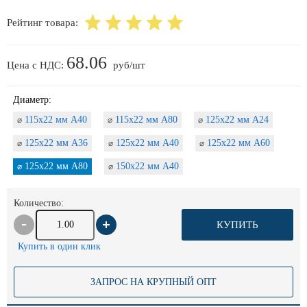
Рейтинг товара:
68.06
Цена с НДС:
руб/шт
Диаметр:
115х22 мм А40
115х22 мм А80
125х22 мм А24
⌀
⌀
⌀
125х22 мм А36
125х22 мм А40
125х22 мм А60
⌀
⌀
⌀
125х22 мм А80
150х22 мм А40
⌀
⌀
Количество:
КУПИТЬ
Купить в один клик
ЗАПРОС НА КРУПНЫЙ ОПТ