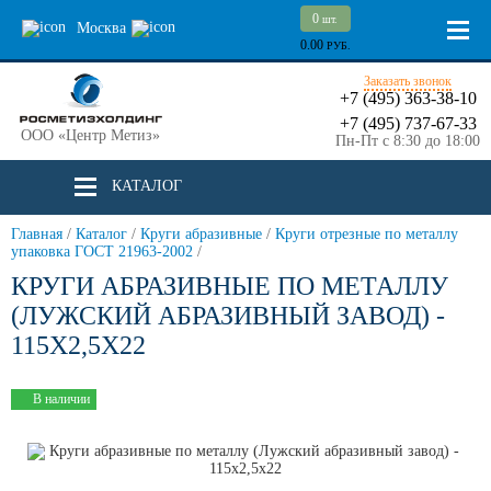
0
шт.
Москва
0.00
РУБ.
Заказать звонок
+7 (495) 363-38-10
+7 (495) 737-67-33
ООО «Центр Метиз»
Пн-Пт с 8:30 до 18:00
КАТАЛОГ
Главная
/
Каталог
/
Круги абразивные
/
Круги отрезные по металлу
упаковка ГОСТ 21963-2002
/
КРУГИ АБРАЗИВНЫЕ ПО МЕТАЛЛУ
(ЛУЖСКИЙ АБРАЗИВНЫЙ ЗАВОД) -
115Х2,5Х22
В наличии