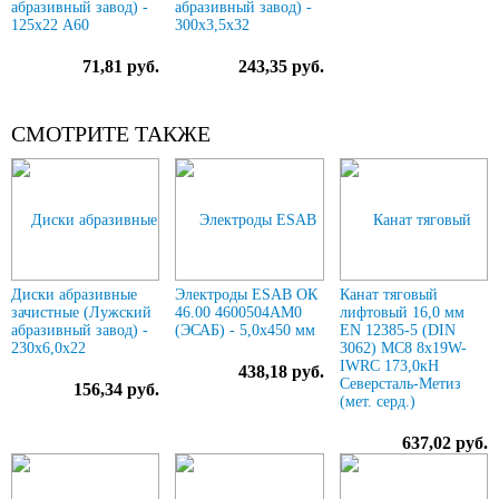
абразивный завод) -
абразивный завод) -
125х22 А60
300х3,5х32
71,81 руб.
243,35 руб.
СМОТРИТЕ ТАКЖЕ
Диски абразивные
Электроды ESAB ОК
Канат тяговый
зачистные (Лужский
46.00 4600504AM0
лифтовый 16,0 мм
абразивный завод) -
(ЭСАБ) - 5,0х450 мм
EN 12385-5 (DIN
230х6,0х22
3062) МС8 8х19W-
IWRC 173,0кН
438,18 руб.
Северсталь-Метиз
156,34 руб.
(мет. серд.)
637,02 руб.