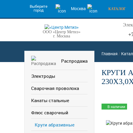
Выберите
Москва
КАТАЛОГ
город
Элек
ООО «Центр Метиз»
+
г. Москва
Главная
/
Катал
Распродажа
КРУГИ 
Электроды
230Х3,0
Сварочная проволока
Канаты стальные
В наличии
Флюс сварочный
Круги абразивные