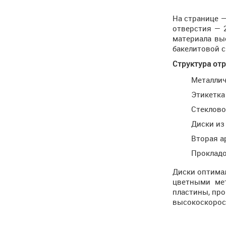
На странице 
отверстия — 
материала вы
бакелитовой с
Структура отр
Металлич
Этикетка
Стеклово
Диски из
Вторая а
Прокладо
Диски оптимал
цветными мет
пластины, про
высокоскорос