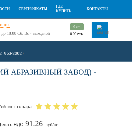
ГДЕ
ОСТИ
СЕРТИФИКАТЫ
КОНТАКТЫ
КУПИТЬ
вонок
0
шт.
 до 18:00
Сб, Вс - выходной
0.00
РУБ.
 21963-2002
/
Й АБРАЗИВНЫЙ ЗАВОД) -
Рейтинг товара:
91.26
Цена с НДС:
руб/шт