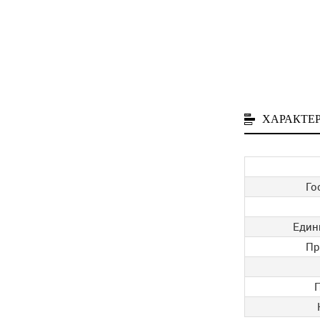
ХАРАКТЕ
Го
Един
Пр