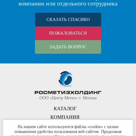
компании или отдельного сотрудника
СКАЗАТЬ СПАСИБО
ПОЖАЛОВАТЬСЯ
ЗАДАТЬ ВОПРОС
ООО «Центр Метиз» г. Москва
КАТАЛОГ
КОМПАНИЯ
КОНТАКТЫ
На нашем сайте используются файлы «cookie» с целью
повышения удобства пользования веб-сайтом. Продолжая
©
ООО «Центр Метиз»
2000-2026