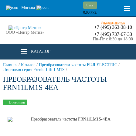
0
шт.
Москва
0.00
РУБ.
Заказать звонок
+7 (495) 363-38-10
ООО «Центр Метиз»
+7 (495) 737-67-33
Пн-Пт с 8:30 до 18:00
КАТАЛОГ
Главная
/
Каталог
/
Преобразователи частоты FUJI ELECTRIC
/
Лифтовая серия Frenic-Lift LM1S
/
ПРЕОБРАЗОВАТЕЛЬ ЧАСТОТЫ
FRN11LM1S-4EA
В наличии