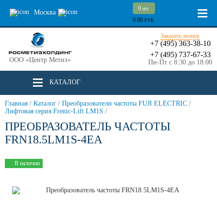
0
шт.
Москва
0.00
РУБ.
Заказать звонок
+7 (495) 363-38-10
+7 (495) 737-67-33
ООО «Центр Метиз»
Пн-Пт с 8:30 до 18:00
КАТАЛОГ
Главная
/
Каталог
/
Преобразователи частоты FUJI ELECTRIC
/
Лифтовая серия Frenic-Lift LM1S
/
ПРЕОБРАЗОВАТЕЛЬ ЧАСТОТЫ
FRN18.5LM1S-4EA
В наличии