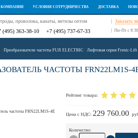
 КОМПАНИИ
УСЛОВИЯ СОТРУДНИЧЕСТВА
ДОСТАВКА
НОВ
троды, проволока, канаты, метизы оптом
Заказать з
7 (495) 363-38-10
+7 (495) 737-67-33
Пн-Пт с 8:30
/
Преобразователи частоты FUJI ELECTRIC
/
Лифтовая серия Frenic-Lif
АЗОВАТЕЛЬ ЧАСТОТЫ FRN22LM1S-4
Рейтинг товара:
229 760.00
Цена с НДС:
ру
Количество: