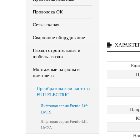
Проволока ОК
Сетка тканая
Сварочное оборудование
ХАРАКТЕ
Гвозди строительные и
дюбель-гвозди
Еди
Монтажные патроны и
П
пистолеты
Преобразователи частоты
FUJI ELECTRIC
Лифтовая серия Frenic-Lift
Напр
LM1S
Ко
Лифтовая серия Frenic-Lift
LM2A
Но