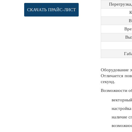
Перегрузка
СКАЧАТЬ ПРАЙС-ЛИСТ
К
В
Вре
Вых
Габ
Оборудование э
Отличается пов
секунд.
Возможности о
векторный
настройка
наличие с
возможнос