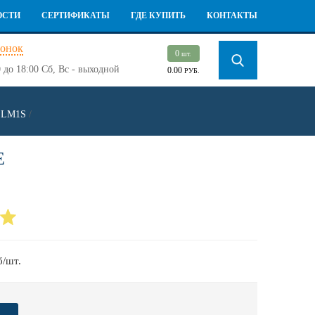
ОСТИ
СЕРТИФИКАТЫ
ГДЕ КУПИТЬ
КОНТАКТЫ
вонок
0
шт.
 до 18:00
Сб, Вс - выходной
0.00
РУБ.
t LM1S
/
E
б/шт.