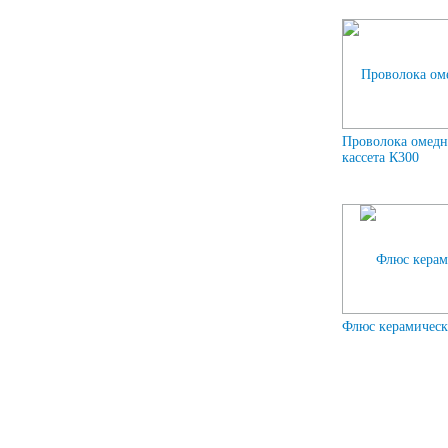
Проволока омедн
кассета К300
Флюс керамичес