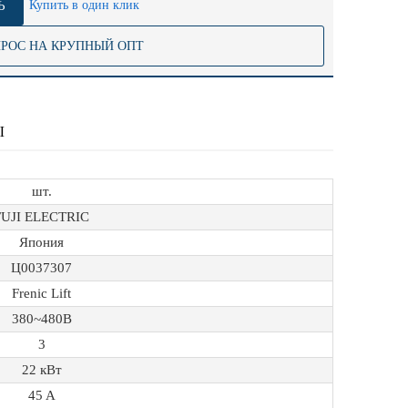
Ь
Купить в один клик
ПРОС НА КРУПНЫЙ ОПТ
Ы
шт.
FUJI ELECTRIC
Япония
Ц0037307
Frenic Lift
380~480B
3
22 кВт
45 A