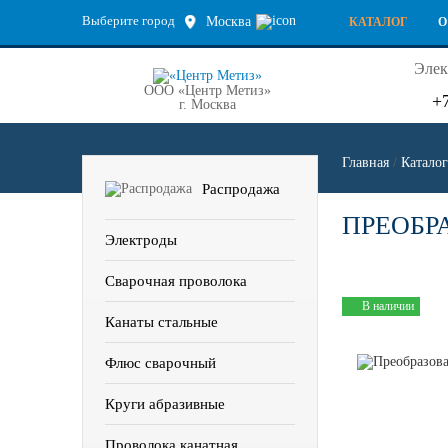
Выберите город
Москва
КАТАЛОГ
О
Элек
ООО «Центр Метиз»
+
г. Москва
Главная
/
Каталог
Распродажа
ПРЕОБР
Электроды
Сварочная проволока
В наличии
Канаты стальные
Флюс сварочный
Круги абразивные
Проволока канатная