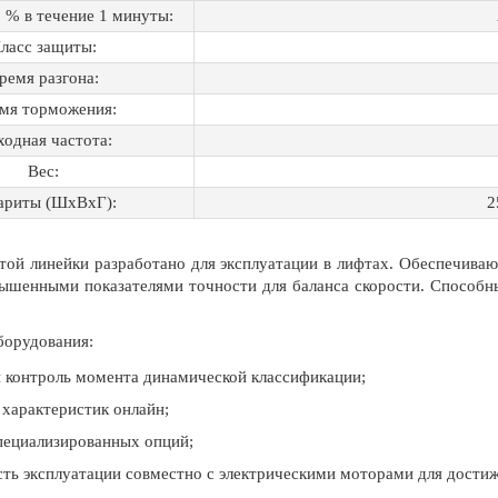
, % в течение 1 минуты:
ласс защиты:
ремя разгона:
мя торможения:
одная частота:
Вес:
ариты (ШхВхГ):
2
той линейки разработано для эксплуатации в лифтах. Обеспечиваю
ышенными показателями точности для баланса скорости. Способн
борудования:
 контроль момента динамической классификации;
 характеристик онлайн;
пециализированных опций;
ть эксплуатации совместно с электрическими моторами для дости