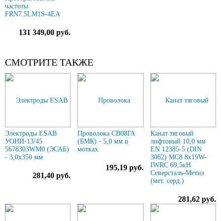
частоты
FRN7.5LM1S-4EA
131 349,00 руб.
СМОТРИТЕ ТАКЖЕ
Электроды ESAB
Проволока СВ08ГА
Канат тяговый
УОНИ-13/45
(БМК) - 5,0 мм в
лифтовый 10,0 мм
5678303WM0 (ЭСАБ)
мотках
EN 12385-5 (DIN
- 3,0х350 мм
3062) МС8 8х19W-
IWRC 69,5кН
195,19 руб.
Северсталь-Метиз
281,40 руб.
(мет. серд.)
281,62 руб.