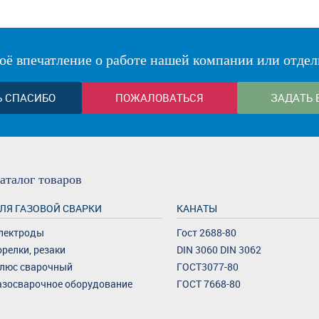
оё впечатление о работе нашей компании или отдел
Ь СПАСИБО
ПОЖАЛОВАТЬСЯ
ЗАДАТЬ 
аталог
товаров
ЛЯ ГАЗОВОЙ СВАРКИ
КАНАТЫ
лектроды
Гост 2688-80
орелки, резаки
DIN 3060 DIN 3062
люс сварочный
ГОСТ3077-80
азосварочное оборудование
ГОСТ 7668-80