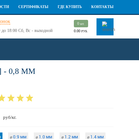
ОСТИ
СЕРТИФИКАТЫ
ГДЕ КУПИТЬ
КОНТАКТЫ
вонок
0
шт.
 до 18:00
Сб, Вс - выходной
0.00
РУБ.
- 0,8 ММ
9
руб/кг.
м
0.9 мм
1.0 мм
1.2 мм
1.4 мм
⌀
⌀
⌀
⌀