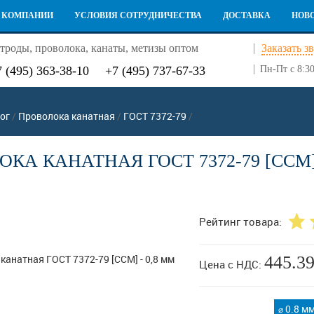
 КОМПАНИИ
УСЛОВИЯ СОТРУДНИЧЕСТВА
ДОСТАВКА
НОВ
троды, проволока, канаты, метизы оптом
Заказать з
7 (495) 363-38-10
+7 (495) 737-67-33
Пн-Пт с 8:30
ог
/
Проволока канатная
/
ГОСТ 7372-79
/
КА КАНАТНАЯ ГОСТ 7372-79 [ССМ] 
Рейтинг товара:
445.3
Цена с НДС:
0.8 м
⌀