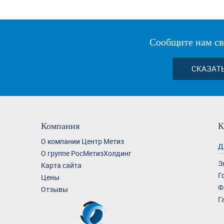
Сообщите нам св
СКАЗАТ
Компания
К
О компании Центр Метиз
Д
О группе РосМетизХолдинг
Э
Карта сайта
Г
Цены
Ф
Отзывы
Г