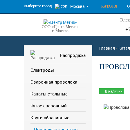
Выберите город
Москва
КАТАЛОГ
О
Элек
ООО «Центр Метиз»
+
г. Москва
Главная
/
Катал
Распродажа
ПРОВОЛО
Электроды
Сварочная проволока
В наличии
Канаты стальные
Флюс сварочный
Круги абразивные
Проволока канатная