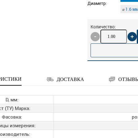
Диаметр:
1.6 м
⌀
Количество:
РИСТИКИ
ДОСТАВКА
ОТЗЫВ
D, мм:
ст (ТУ) Марка:
Фасовка:
ро
ицы измерения:
оизводитель: