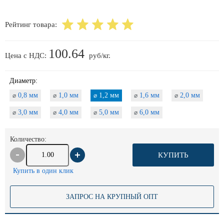
Рейтинг товара:
100.64
Цена с НДС:
руб/кг.
Диаметр:
0,8 мм
1,0 мм
1,2 мм
1,6 мм
2,0 мм
⌀
⌀
⌀
⌀
⌀
3,0 мм
4,0 мм
5,0 мм
6,0 мм
⌀
⌀
⌀
⌀
Количество:
КУПИТЬ
Купить в один клик
ЗАПРОС НА КРУПНЫЙ ОПТ