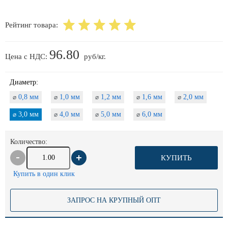
Рейтинг товара:
96.80
Цена с НДС:
руб/кг.
Диаметр:
0,8 мм
1,0 мм
1,2 мм
1,6 мм
2,0 мм
⌀
⌀
⌀
⌀
⌀
3,0 мм
4,0 мм
5,0 мм
6,0 мм
⌀
⌀
⌀
⌀
Количество:
КУПИТЬ
Купить в один клик
ЗАПРОС НА КРУПНЫЙ ОПТ