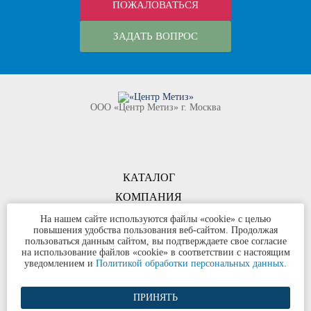
ПОЖАЛОВАТЬСЯ
ЗАДАТЬ ВОПРОС
ООО «Центр Метиз» г. Москва
КАТАЛОГ
КОМПАНИЯ
КОНТАКТЫ
На нашем сайте используются файлы «cookie» с целью
повышения удобства пользования веб-сайтом. Продолжая
©
ООО «Центр Метиз»
2000-2026
пользоваться данным сайтом, вы подтверждаете свое согласие
Все права защищены
на использование файлов «cookie» в соответствии с настоящим
уведомлением и
Политикой обработки персональных данных.
Политика конфиденциальности
ПРИНЯТЬ
Разработка сайта и продвижение