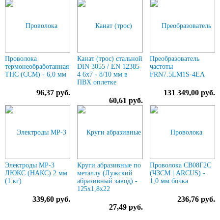
Проволока
Канат (трос) стальной
Преобразователь
термонеобработанная
DIN 3055 / EN 12385-
частоты
ТНС (ССМ) - 6,0 мм
4 6x7 - 8/10 мм в
FRN7.5LM1S-4EA
ПВХ оплетке
96,37 руб.
131 349,00 руб.
60,61 руб.
Электроды МР-3
Круги абразивные по
Проволока СВ08Г2С
ЛЮКС (НАКС) 2 мм
металлу (Лужский
(ЧЗСМ | ARCUS) -
(1 кг)
абразивный завод) -
1,0 мм бочка
125х1,8х22
339,60 руб.
236,76 руб.
27,49 руб.