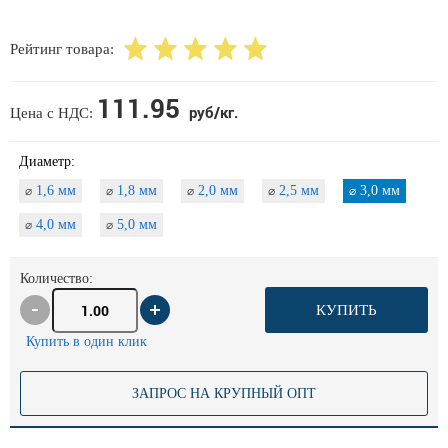
Рейтинг товара:
111.95
руб/кг.
Цена с НДС:
Диаметр:
1,6 мм
1,8 мм
2,0 мм
2,5 мм
3,0 мм
⌀
⌀
⌀
⌀
⌀
4,0 мм
5,0 мм
⌀
⌀
Количество:
КУПИТЬ
Купить в один клик
ЗАПРОС НА КРУПНЫЙ ОПТ