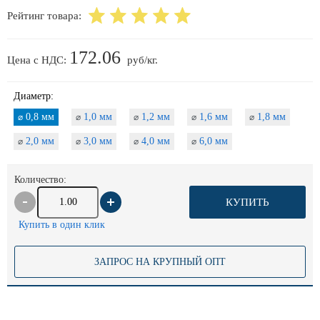
Рейтинг товара:
172.06
Цена с НДС:
руб/кг.
Диаметр:
0,8 мм
1,0 мм
1,2 мм
1,6 мм
1,8 мм
⌀
⌀
⌀
⌀
⌀
2,0 мм
3,0 мм
4,0 мм
6,0 мм
⌀
⌀
⌀
⌀
Количество:
КУПИТЬ
Купить в один клик
ЗАПРОС НА КРУПНЫЙ ОПТ