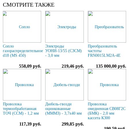
СМОТРИТЕ ТАКЖЕ
Сопло
Электроды
Преобразователь
газораспределительное
УОНИ-13/55 (СЗСМ)
частоты
d18 (MS 450)
- 3,0 мм
FRN0015LM2A-4E
558,09 руб.
219,46 руб.
135 000,00 руб.
Проволока
Дюбель-гвозди
Проволока
термообработанная
оцинкованные
омедненная СВ08Г2С
ТОЧ (ССМ) - 1,2 мм
(МММЗ) - 3,7х40 мм
(БМК) - 2,0 мм
кассета К300
117,39 руб.
299,85 руб.
190,59 руб.