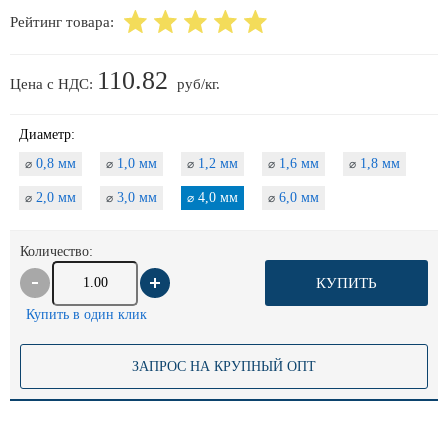
Рейтинг товара:
110.82
Цена с НДС:
руб/кг.
Диаметр:
0,8 мм
1,0 мм
1,2 мм
1,6 мм
1,8 мм
⌀
⌀
⌀
⌀
⌀
2,0 мм
3,0 мм
4,0 мм
6,0 мм
⌀
⌀
⌀
⌀
Количество:
КУПИТЬ
Купить в один клик
ЗАПРОС НА КРУПНЫЙ ОПТ