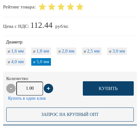
Рейтинг товара:
112.44
Цена с НДС:
руб/кг.
Диаметр:
1,6 мм
1,8 мм
2,0 мм
2,5 мм
3,0 мм
⌀
⌀
⌀
⌀
⌀
4,0 мм
5,0 мм
⌀
⌀
Количество:
КУПИТЬ
Купить в один клик
ЗАПРОС НА КРУПНЫЙ ОПТ