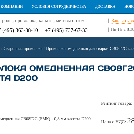
 КОМПАНИИ
УСЛОВИЯ СОТРУДНИЧЕСТВА
ДОСТАВКА
НОВ
троды, проволока, канаты, метизы оптом
Заказать з
7 (495) 363-38-10
+7 (495) 737-67-33
Пн-Пт с 8:30
/
Сварочная проволока
/
Проволока омедненная для сварки СВ08Г2С кас
ЛОКА ОМЕДНЕННАЯ СВ08Г2С 
ТА D200
Рейтинг товара:
2
Цена с НДС: