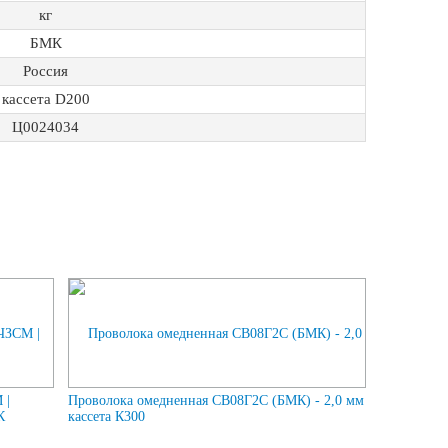
кг
БМК
Россия
кассета D200
Ц0024034
 |
Проволока омедненная СВ08Г2С (БМК) - 2,0 мм
К
кассета К300