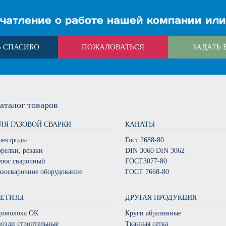
чатление о работе нашей компании или
Ь СПАСИБО
ПОЖАЛОВАТЬСЯ
ЗАДАТЬ 
аталог
товаров
ЛЯ ГАЗОВОЙ СВАРКИ
КАНАТЫ
лектроды
Гост 2688-80
орелки, резаки
DIN 3060 DIN 3062
люс сварочный
ГОСТ3077-80
азосварочное оборудование
ГОСТ 7668-80
ЕТИЗЫ
ДРУГАЯ ПРОДУКЦИЯ
роволока ОК
Круги абразивные
возди строительные
Тканная сетка