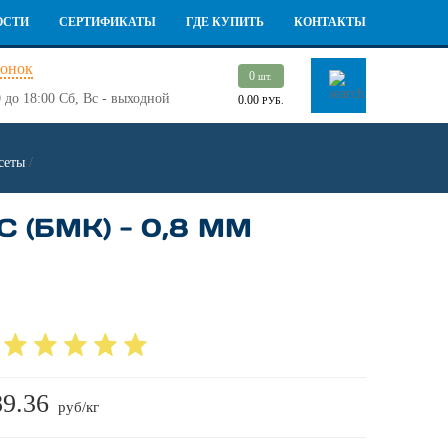
ОСТИ
СЕРТИФИКАТЫ
ГДЕ КУПИТЬ
КОНТАКТЫ
вонок
0
шт.
 до 18:00
Сб, Вс - выходной
0.00
РУБ.
сеты
/
(БМК) - 0,8 ММ
89.36
руб/кг