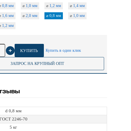
0,8 мм
1,0 мм
1,2 мм
1,4 мм
⌀
⌀
⌀
⌀
1,6 мм
2,0 мм
0,8 мм
1,0 мм
⌀
⌀
⌀
⌀
1,2 мм
⌀
КУПИТЬ
Купить в один клик
ЗАПРОС НА КРУПНЫЙ ОПТ
ТЗЫВЫ
d 0,8 мм
ГОСТ 2246-70
5 кг