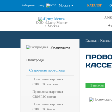
Выберите город
Москва
КАТАЛОГ
О
Элек
ООО «Центр Метиз»
+
г. Москва
Главная
/
Каталог
Распродажа
ПРОВО
Электроды
КАССЕ
Сварочная проволока
Проволока сварочная
СВ08Г2С кассеты
В наличии
Проволока сварочная
СВ08Г2С мотки
Проволока сварочная
СВ08Г2С бочка