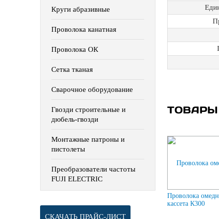
Еди
Круги абразивные
П
Проволока канатная
Проволока ОК
Сетка тканая
Сварочное оборудование
ТОВАРЫ
Гвозди строительные и
дюбель-гвозди
Монтажные патроны и
пистолеты
Преобразователи частоты
FUJI ELECTRIC
Проволока омедн
кассета К300
СКАЧАТЬ ПРАЙС-ЛИСТ