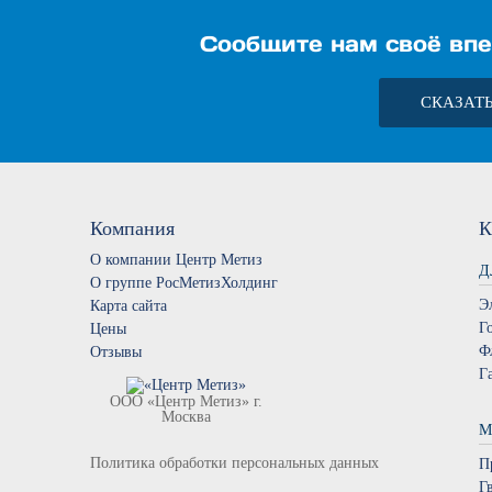
Сообщите нам своё впе
СКАЗАТ
Компания
К
О компании Центр Метиз
Д
О группе РосМетизХолдинг
Э
Карта сайта
Г
Цены
Ф
Отзывы
Г
ООО «Центр Метиз» г.
Москва
М
Политика обработки персональных данных
П
Г