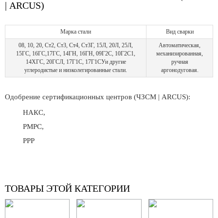
| ARCUS)
Марка стали
Вид сварки
08, 10, 20, Ст2, Ст3, Ст4, Ст3Г, 15Л, 20Л, 25Л,
Автоматическая,
15ГС, 16ГС,17ГС, 14ГН, 16ГН, 09Г2С, 10Г2С1,
механизированная,
14ХГС, 20ГСЛ, 17Г1С, 17Г1СУи другие
ручная
углеродистые и низколегированные стали.
аргонодуговая.
Одобрение сертификационных центров (ЧЗСМ | ARCUS):
НАКС,
РМРС,
РРР
ТОВАРЫ ЭТОЙ КАТЕГОРИИ