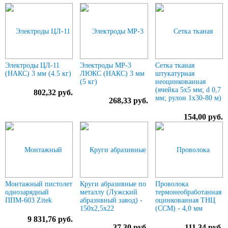
Электроды ЦЛ-11
Электроды МР-3
Сетка тканая
(НАКС) 3 мм (4.5 кг)
ЛЮКС (НАКС) 3 мм
штукатурная
(5 кг)
неоцинкованная
(ячейка 5х5 мм; d 0,7
802,32 руб.
мм; рулон 1х30-80 м)
268,33 руб.
154,00 руб.
Монтажный пистолет
Круги абразивные по
Проволока
однозарядный
металлу (Лужский
термонеобработанная
ППМ-603 Zitek
абразивный завод) -
оцинкованная ТНЦ
150х2,5х22
(ССМ) - 4,0 мм
9 831,76 руб.
37,30 руб.
111,34 руб.