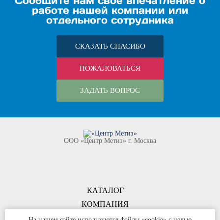
Сообщите нам своё впечатление о
работе нашей компании или
отдельного сотрудника
СКАЗАТЬ СПАСИБО
ПОЖАЛОВАТЬСЯ
ЗАДАТЬ ВОПРОС
ООО «Центр Метиз» г. Москва
КАТАЛОГ
КОМПАНИЯ
КОНТАКТЫ
На нашем сайте используются файлы «cookie» с целью