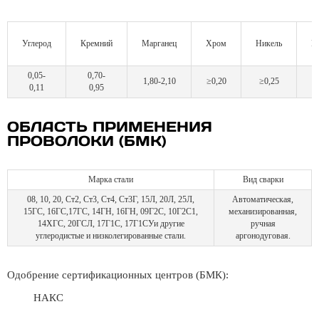
Углерод
Кремний
Марганец
Хром
Никель
М
0,05-
0,70-
1,80-2,10
≥0,20
≥0,25
0,11
0,95
ОБЛАСТЬ ПРИМЕНЕНИЯ
ПРОВОЛОКИ (БМК)
Марка стали
Вид сварки
08, 10, 20, Ст2, Ст3, Ст4, Ст3Г, 15Л, 20Л, 25Л,
Автоматическая,
15ГС, 16ГС,17ГС, 14ГН, 16ГН, 09Г2С, 10Г2С1,
механизированная,
14ХГС, 20ГСЛ, 17Г1С, 17Г1СУи другие
ручная
углеродистые и низколегированные стали.
аргонодуговая.
Одобрение сертификационных центров (БМК):
НАКС