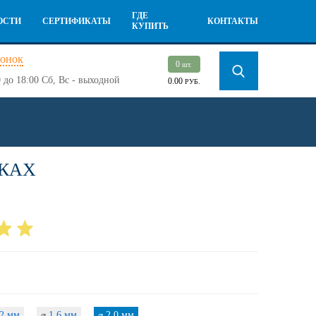
ГДЕ
ОСТИ
СЕРТИФИКАТЫ
КОНТАКТЫ
КУПИТЬ
вонок
0
шт.
 до 18:00
Сб, Вс - выходной
0.00
РУБ.
ТКАХ
2 мм
1,6 мм
2,0 мм
⌀
⌀