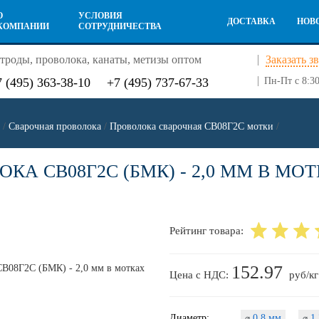
О
УСЛОВИЯ
ДОСТАВКА
НОВ
КОМПАНИИ
СОТРУДНИЧЕСТВА
троды, проволока, канаты, метизы оптом
Заказать з
7 (495) 363-38-10
+7 (495) 737-67-33
Пн-Пт с 8:30
/
Сварочная проволока
/
Проволока сварочная СВ08Г2С мотки
/
КА СВ08Г2С (БМК) - 2,0 ММ В МО
Рейтинг товара:
152.97
Цена с НДС:
руб/кг
Диаметр:
0,8 мм
1,
⌀
⌀