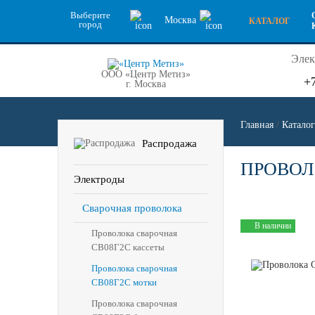
Выберите
Москва
КАТАЛОГ
город
Элек
ООО «Центр Метиз»
+
г. Москва
Главная
/
Каталог
Распродажа
ПРОВОЛО
Электроды
Сварочная проволока
В наличии
Проволока сварочная
СВ08Г2С кассеты
Проволока сварочная
СВ08Г2С мотки
Проволока сварочная