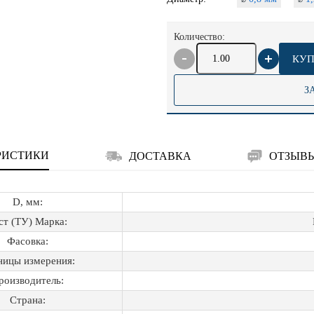
Количество:
КУП
З
РИСТИКИ
ДОСТАВКА
ОТЗЫВ
D, мм:
ст (ТУ) Марка:
Фасовка:
ницы измерения:
роизводитель:
Страна: