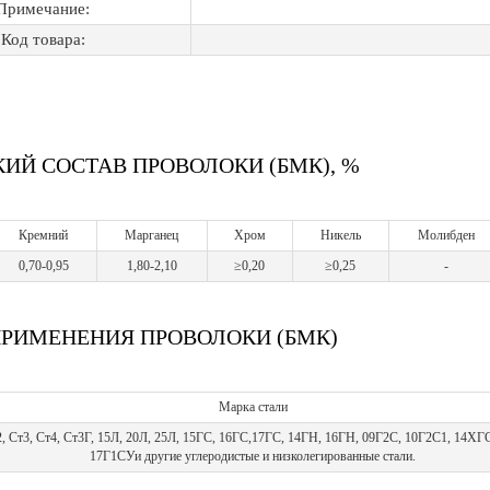
Примечание:
Код товара:
ИЙ СОСТАВ ПРОВОЛОКИ (БМК), %
Кремний
Марганец
Хром
Никель
Молибден
0,70-0,95
1,80-2,10
≥0,20
≥0,25
-
ПРИМЕНЕНИЯ ПРОВОЛОКИ (БМК)
Марка стали
т2, Ст3, Ст4, Ст3Г, 15Л, 20Л, 25Л, 15ГС, 16ГС,17ГС, 14ГН, 16ГН, 09Г2С, 10Г2С1, 14ХГ
17Г1СУи другие углеродистые и низколегированные стали.