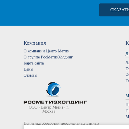
СКАЗАТ
Компания
К
О компании Центр Метиз
Д
О группе РосМетизХолдинг
Э
Карта сайта
Г
Цены
Ф
Отзывы
Г
М
П
ООО «Центр Метиз» г.
Г
Москва
М
Политика обработки персональных данных