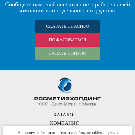
Сообщите нам своё впечатление о работе нашей
компании или отдельного сотрудника
СКАЗАТЬ СПАСИБО
ПОЖАЛОВАТЬСЯ
ЗАДАТЬ ВОПРОС
ООО «Центр Метиз» г. Москва
КАТАЛОГ
КОМПАНИЯ
КОНТАКТЫ
На нашем сайте используются файлы «cookie» с целью