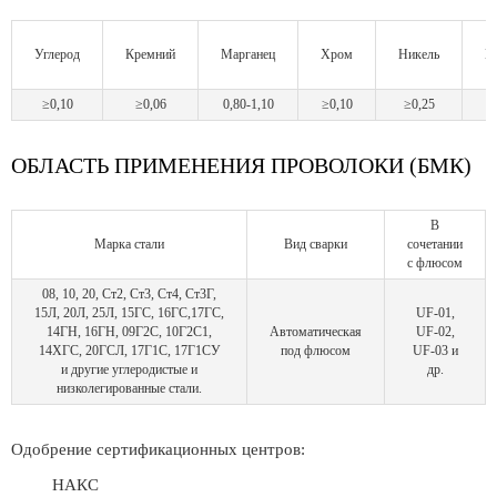
Углерод
Кремний
Марганец
Хром
Никель
М
≥0,10
≥0,06
0,80-1,10
≥0,10
≥0,25
ОБЛАСТЬ ПРИМЕНЕНИЯ ПРОВОЛОКИ (БМК)
В
Марка стали
Вид сварки
сочетании
с флюсом
08, 10, 20, Ст2, Ст3, Ст4, Ст3Г,
15Л, 20Л, 25Л, 15ГС, 16ГС,17ГС,
UF-01,
14ГН, 16ГН, 09Г2С, 10Г2С1,
Автоматическая
UF-02,
14ХГС, 20ГСЛ, 17Г1С, 17Г1СУ
под флюсом
UF-03 и
и другие углеродистые и
др.
низколегированные стали.
Одобрение сертификационных центров:
НАКС