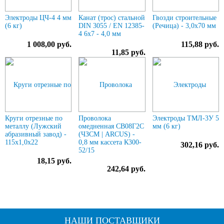
Электроды ЦЧ-4 4 мм
Канат (трос) стальной
Гвозди строительные
(6 кг)
DIN 3055 / EN 12385-
(Речица) - 3,0х70 мм
4 6x7 - 4,0 мм
1 008,00 руб.
115,88 руб.
11,85 руб.
Круги отрезные по
Проволока
Электроды ТМЛ-3У 5
металлу (Лужский
омедненная СВ08Г2С
мм (6 кг)
абразивный завод) -
(ЧЗСМ | ARCUS) -
115х1,0х22
0,8 мм кассета К300-
302,16 руб.
52/15
18,15 руб.
242,64 руб.
НАШИ ПОСТАВЩИКИ