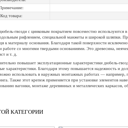
Примечание:
Код товара:
дюбель-гвозди с цинковым покрытием повсеместно используются в
родольным рифлением, специальной манжеты и широкой шляпки. Пр
дя к материалу основания. Благодаря такой поверхности исключено
и работе со многими твердыми основаниями. Это древесина, неячеи
т и т. д.
чительно повышает эксплуатационные характеристики дюбель-гвозд
ые характеристики. Благодаря этому повышается надежность и дол
можно использовать в наружных монтажных работах — например, п
инга. Также этот крепеж применяется при установке элементов нав
нованию вагонки, монтаже деревянных и металлических каркасов, 
ТОЙ КАТЕГОРИИ