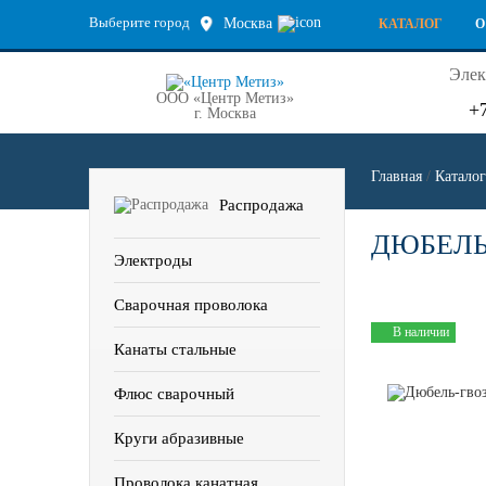
Выберите город
Москва
КАТАЛОГ
О
Элек
ООО «Центр Метиз»
+
г. Москва
Главная
/
Каталог
Распродажа
ДЮБЕЛЬ
Электроды
Сварочная проволока
В наличии
Канаты стальные
Флюс сварочный
Круги абразивные
Проволока канатная