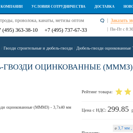
 КОМПАНИИ
УСЛОВИЯ СОТРУДНИЧЕСТВА
ДОСТАВКА
НОВ
троды, проволока, канаты, метизы оптом
Заказать з
7 (495) 363-38-10
+7 (495) 737-67-33
Пн-Пт с 8:30
/
Гвозди строительные и дюбель-гвозди
/
Дюбель-гвозди оцинкованные Т
-ГВОЗДИ ОЦИНКОВАННЫЕ (МММЗ) -
Рейтинг товара:
299.85
Цена с НДС:
3,7 мм 
⌀