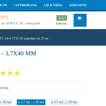
ОСТИ
СЕРТИФИКАТЫ
ГДЕ КУПИТЬ
КОНТАКТЫ
вонок
0
шт.
 до 18:00
Сб, Вс - выходной
0.00
РУБ.
У 14-4-1731-92 коробки по 25 кг
/
 3,7Х40 ММ
руб/кг.
,
30 мм
3,7 мм ,
40 мм
4,5 мм ,
30 мм
⌀
⌀
L
L
L