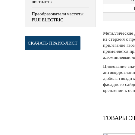
пистолеты
Преобразователи частоты
FUJI ELECTRIC
Металлические 
из стержня с п
СКАЧАТЬ ПРАЙС-ЛИСТ
прилегание гвоз
применяется пр
алюминиевый лис
Цинкование зна
антикоррозионн
дюбель-гвозди 
фасадного сайд
креплении к ос
ТОВАРЫ Э