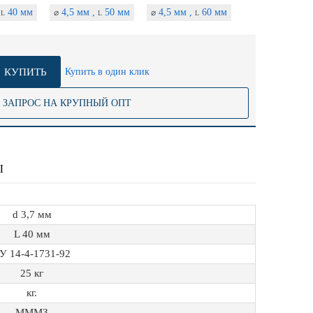
,
40 мм
4,5 мм ,
50 мм
4,5 мм ,
60 мм
⌀
⌀
L
L
L
КУПИТЬ
Купить в один клик
ЗАПРОС НА КРУПНЫЙ ОПТ
Ы
d 3,7 мм
L 40 мм
У 14-4-1731-92
25 кг
кг.
МММЗ