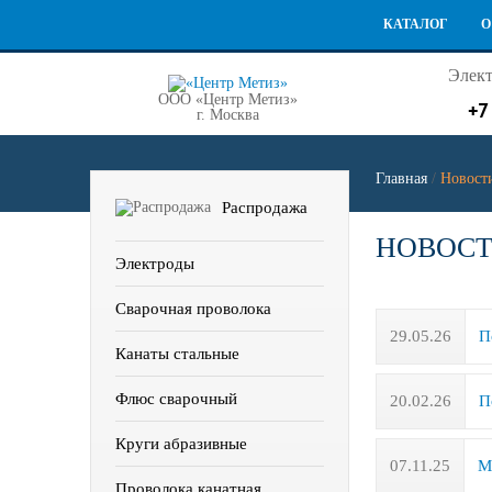
КАТАЛОГ
О
Элект
ООО «Центр Метиз»
+7
г. Москва
Главная
/
Новост
Распродажа
НОВОС
Электроды
Сварочная проволока
29.05.26
П
Канаты стальные
Флюс сварочный
20.02.26
П
Круги абразивные
07.11.25
М
Проволока канатная