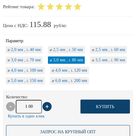
Рейтинг товара:
115.88
Цена с НДС:
руб/кг.
Параметр:
2,0 мм ,
40 мм
2,5 мм ,
50 мм
2,5 мм ,
60 мм
⌀
⌀
⌀
L
L
L
3,0 мм ,
70 мм
3,0 мм ,
80 мм
3,5 мм ,
90 мм
⌀
⌀
⌀
L
L
L
4,0 мм ,
100 мм
4,0 мм ,
120 мм
⌀
⌀
L
L
5,0 мм ,
150 мм
6,0 мм ,
200 мм
⌀
⌀
L
L
Количество:
КУПИТЬ
Купить в один клик
ЗАПРОС НА КРУПНЫЙ ОПТ