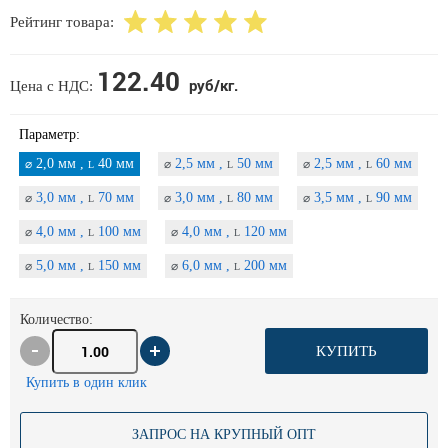
Рейтинг товара:
122.40
руб/кг.
Цена с НДС:
Параметр:
2,0 мм ,
40 мм
2,5 мм ,
50 мм
2,5 мм ,
60 мм
⌀
⌀
⌀
L
L
L
3,0 мм ,
70 мм
3,0 мм ,
80 мм
3,5 мм ,
90 мм
⌀
⌀
⌀
L
L
L
4,0 мм ,
100 мм
4,0 мм ,
120 мм
⌀
⌀
L
L
5,0 мм ,
150 мм
6,0 мм ,
200 мм
⌀
⌀
L
L
Количество:
КУПИТЬ
Купить в один клик
ЗАПРОС НА КРУПНЫЙ ОПТ