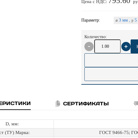
795.60
Цена с НДС:
ру
Параметр:
3 мм ,
5 
⌀
p
Количество:
ЕРИСТИКИ
СЕРТИФИКАТЫ
D, мм:
ст (ТУ) Марка:
ГОСТ 9466-75; ГО