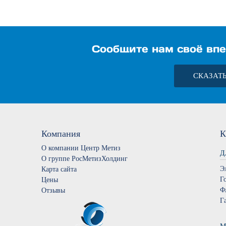
Сообщите нам своё впе
СКАЗАТ
Компания
К
О компании Центр Метиз
Д
О группе РосМетизХолдинг
Э
Карта сайта
Г
Цены
Ф
Отзывы
Г