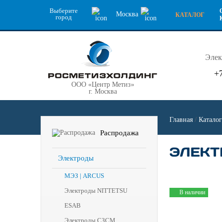
Выберите
Москва
КАТАЛОГ
город
Элек
+
ООО «Центр Метиз»
г. Москва
Главная
/
Каталог
Распродажа
ЭЛЕКТР
Электроды
МЭЗ | ARCUS
Электроды NITTETSU
В наличии
ESAB
Электроды СЗСМ