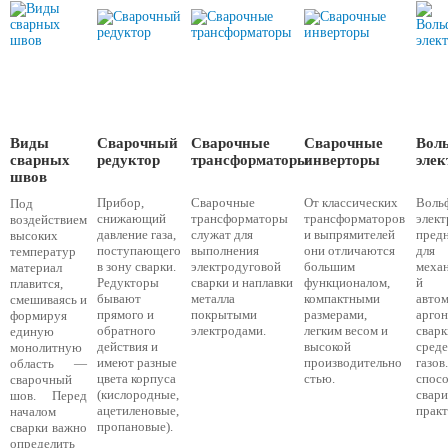
Виды
Сварочный
Сварочные
Сварочные
Вол
сварных
редуктор
трансформаторы
инверторы
эле
швов
Прибор,
Сварочные
От классических
Воль
Под
снижающий
трансформаторы
трансформаторов
элек
воздействием
давление газа,
служат для
и выпрямителей
пред
высоких
поступающего
выполнения
они отличаются
для
температур
в зону сварки.
электродуговой
большим
меха
материал
Редукторы
сварки и наплавки
функционалом,
плавится,
бывают
металла
компактными
авто
смешиваясь и
прямого и
покрытыми
размерами,
арго
формируя
обратного
электродами.
легким весом и
свар
единую
действия и
высокой
сред
монолитную
имеют разные
производительно
газ
область —
цвета корпуса
стью.
спос
сварочный
(кислородные,
свари
шов. Перед
ацетиленовые,
практ
началом
пропановые).
сварки важно
определить