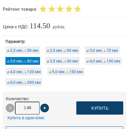
Рейтинг товара:
114.50
Цена с НДС:
руб/кг.
Параметр:
2,5 мм ,
50 мм
2,5 мм ,
60 мм
3,0 мм ,
70 мм
⌀
⌀
⌀
L
L
L
3,0 мм ,
80 мм
3,5 мм ,
90 мм
4,0 мм ,
100 мм
⌀
⌀
⌀
L
L
L
4,0 мм ,
120 мм
5,0 мм ,
150 мм
⌀
⌀
L
L
6,0 мм ,
200 мм
⌀
L
Количество:
КУПИТЬ
Купить в один клик