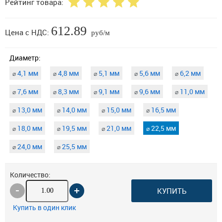
Рейтинг товара:
612.89
Цена с НДС:
руб/м
Диаметр:
4,1 мм
4,8 мм
5,1 мм
5,6 мм
6,2 мм
⌀
⌀
⌀
⌀
⌀
7,6 мм
8,3 мм
9,1 мм
9,6 мм
11,0 мм
⌀
⌀
⌀
⌀
⌀
13,0 мм
14,0 мм
15,0 мм
16,5 мм
⌀
⌀
⌀
⌀
18,0 мм
19,5 мм
21,0 мм
22,5 мм
⌀
⌀
⌀
⌀
24,0 мм
25,5 мм
⌀
⌀
Количество:
КУПИТЬ
Купить в один клик