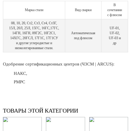
В
Марка стали
Вид сварки
сочетании
с флюсом
08, 10, 20, Ст2, Ст3, Ст4, Ст3Г,
15Л, 20Л, 25Л, 15ГС, 16ГС,17ГС,
UF-01,
14ГН, 16ГН, 09Г2С, 10Г2С1,
Автоматическая
UF-02,
14ХГС, 20ГСЛ, 17Г1С, 17Г1СУ
под флюсом
UF-03 и
и другие углеродистые и
др
низколегированные стали.
Одобрение сертификационных центров (ЧЗСМ | ARCUS):
НАКС,
РМРС
ТОВАРЫ ЭТОЙ КАТЕГОРИИ