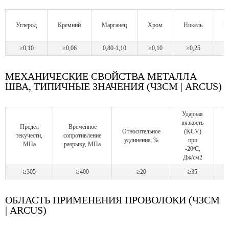
Углерод
Кремний
Марганец
Хром
Никель
М
≥0,10
≥0,06
0,80-1,10
≥0,10
≥0,25
МЕХАНИЧЕСКИЕ СВОЙСТВА МЕТАЛЛА
ШВА, ТИПИЧНЫЕ ЗНАЧЕНИЯ (ЧЗСМ | ARCUS)
Ударная
У
вязкость
в
Предел
Временное
Относительное
(KCV)
текучести,
сопротивление
удлинение, %
при
МПа
разрыву, МПа
-20ᵒС,
Дж/см2
Д
≥305
≥400
≥20
≥35
ОБЛАСТЬ ПРИМЕНЕНИЯ ПРОВОЛОКИ (ЧЗСМ
| ARCUS)