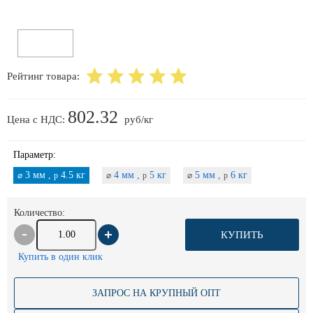
Рейтинг товара:
802.32
Цена с НДС:
руб/кг
Параметр:
3 мм ,
4.5 кг
4 мм ,
5 кг
5 мм ,
6 кг
⌀
p
⌀
p
⌀
p
Количество:
КУПИТЬ
Купить в один клик
ЗАПРОС НА КРУПНЫЙ ОПТ