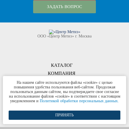
ЗАДАТЬ ВОПРОС
ООО «Центр Метиз» г. Москва
КАТАЛОГ
КОМПАНИЯ
КОНТАКТЫ
На нашем сайте используются файлы «cookie» с целью
повышения удобства пользования веб-сайтом. Продолжая
©
ООО «Центр Метиз»
2000-2026
пользоваться данным сайтом, вы подтверждаете свое согласие
Все права защищены
на использование файлов «cookie» в соответствии с настоящим
уведомлением и
Политикой обработки персональных данных.
Политика конфиденциальности
ПРИНЯТЬ
Разработка сайта и продвижение