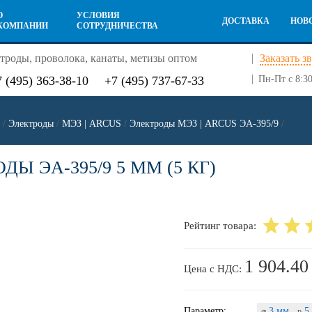
О
УСЛОВИЯ
ДОСТАВКА
НОВ
КОМПАНИИ
СОТРУДНИЧЕСТВА
троды, проволока, канаты, метизы оптом
Заказать з
7 (495) 363-38-10
+7 (495) 737-67-33
Пн-Пт с 8:30
/
Электроды
/
МЭЗ | ARCUS
/
Электроды МЭЗ | ARCUS ЭА-395/9
/
ДЫ ЭА-395/9 5 ММ (5 КГ)
Рейтинг товара:
1 904.40
Цена с НДС:
Параметр:
3 мм ,
5 
⌀
p