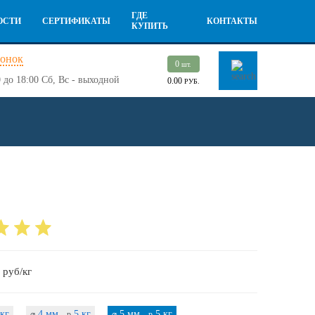
ГДЕ
ОСТИ
СЕРТИФИКАТЫ
КОНТАКТЫ
КУПИТЬ
вонок
0
шт.
 до 18:00
Сб, Вс - выходной
0.00
РУБ.
руб/кг
кг
4 мм ,
5 кг
5 мм ,
5 кг
⌀
p
⌀
p