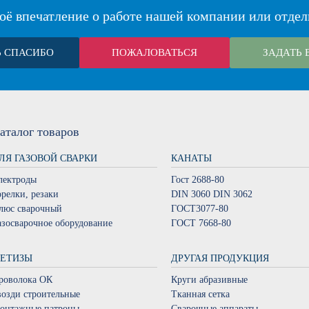
оё впечатление о работе нашей компании или отдел
Ь СПАСИБО
ПОЖАЛОВАТЬСЯ
ЗАДАТЬ 
аталог
товаров
ЛЯ ГАЗОВОЙ СВАРКИ
КАНАТЫ
лектроды
Гост 2688-80
орелки, резаки
DIN 3060 DIN 3062
люс сварочный
ГОСТ3077-80
азосварочное оборудование
ГОСТ 7668-80
ЕТИЗЫ
ДРУГАЯ ПРОДУКЦИЯ
роволока ОК
Круги абразивные
возди строительные
Тканная сетка
онтажные патроны
Сварочные аппараты