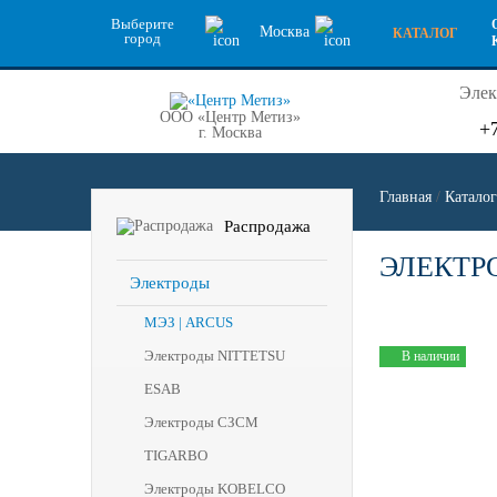
Выберите
Москва
КАТАЛОГ
город
Элек
ООО «Центр Метиз»
+
г. Москва
Главная
/
Каталог
Распродажа
ЭЛЕКТРО
Электроды
МЭЗ | ARCUS
Электроды NITTETSU
В наличии
ESAB
Электроды СЗСМ
TIGARBO
Электроды KOBELCO