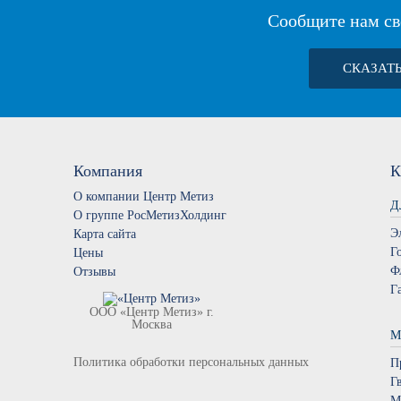
Сообщите нам св
СКАЗАТ
Компания
К
О компании Центр Метиз
Д
О группе РосМетизХолдинг
Э
Карта сайта
Г
Цены
Ф
Отзывы
Г
ООО «Центр Метиз» г.
Москва
М
Политика обработки персональных данных
П
Г
М