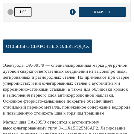
Количество товара
В КОРЗИНУ
ОТЗЫВЫ О СВАРОЧНЫХ ЭЛЕКТРОДАХ
Электроды ЭА-395/9 — специализированная марка для ручной
дуговой сварки ответственных соединений из высокопрочных,
легированных и разнородных сталей. Их применяют при сварке
углеродистых и низколегированных сталей с аустенитными
коррозионно-стойкими сталями, а также для облицовки кромок
и выполнения первого слоя антикоррозионной наплавки.
Основное фтористо-кальциевое покрытие обеспечивает
стабильный перенос металла, пониженное содержание водорода
и повышенную стойкость шва к горячим трещинам.
Металл шва ЭА-395/9 относится к аустенитному
высоколегированному типу Э-11Х15Н25М6АГ2. Легирование