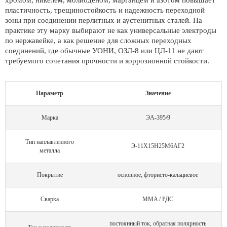
хромом, никелем, молибденом, марганцем и азотом повышает
пластичность, трещиностойкость и надежность переходной
зоны при соединении перлитных и аустенитных сталей. На
практике эту марку выбирают не как универсальные электроды
по нержавейке, а как решение для сложных переходных
соединений, где обычные УОНИ, ОЗЛ-8 или ЦЛ-11 не дают
требуемого сочетания прочности и коррозионной стойкости.
Параметр
Значение
Марка
ЭА-395/9
Тип наплавленного
Э-11Х15Н25М6АГ2
металла
Покрытие
основное, фтористо-кальциевое
Сварка
MMA / РДС
постоянный ток, обратная полярность