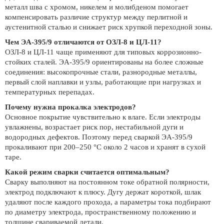
металл шва с хромом, никелем и молибденом помогает
компенсировать различие структур между перлитной и
аустенитной сталью и снижает риск хрупкой переходной зоны.
Чем ЭА-395/9 отличаются от ОЗЛ-8 и ЦЛ-11?
ОЗЛ-8 и ЦЛ-11 чаще применяют для типовых коррозионно-
стойких сталей. ЭА-395/9 ориентированы на более сложные
соединения: высокопрочные стали, разнородные металлы,
первый слой наплавки и узлы, работающие при нагрузках и
температурных перепадах.
Почему нужна прокалка электродов?
Основное покрытие чувствительно к влаге. Если электроды
увлажнены, возрастает риск пор, нестабильной дуги и
водородных дефектов. Поэтому перед сваркой ЭА-395/9
прокаливают при 200–250 °C около 2 часов и хранят в сухой
таре.
Какой режим сварки считается оптимальным?
Сварку выполняют на постоянном токе обратной полярности,
электрод подключают к плюсу. Дугу держат короткой, шлак
удаляют после каждого прохода, а параметры тока подбирают
по диаметру электрода, пространственному положению и
толщине свариваемой детали.